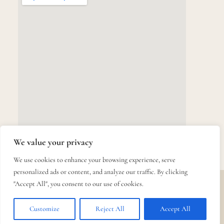
We value your privacy
We use cookies to enhance your browsing experience, serve
personalized ads or content, and analyze our traffic. By clicking
"Accept All", you consent to our use of cookies.
Quién Somos
Servicios
Contacto: 639 307 021
LiC arquitectes
Customize
Reject All
Accept All
© Yelochi SL / 2026 / All Rights Reserved.